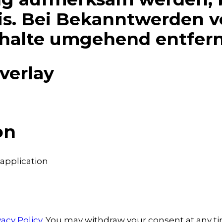
s. Bei Bekanntwerden v
nhalte umgehend entfer
verlay
on
 application
vacy Policy
.
You may withdraw your consent at any tim