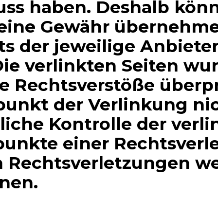
luss haben. Deshalb könn
eine Gewähr übernehmen.
ets der jeweilige Anbiete
Die verlinkten Seiten w
e Rechtsverstöße überpr
punkt der Verlinkung ni
iche Kontrolle der verli
unkte einer Rechtsverl
 Rechtsverletzungen wer
nen.