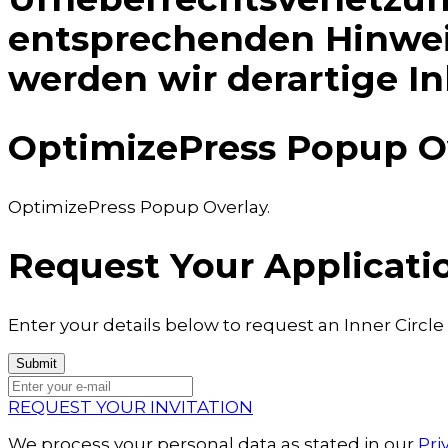
entsprechenden Hinwei
werden wir derartige I
OptimizePress Popup O
OptimizePress Popup Overlay.
Request Your Applicati
Enter your details below to request an Inner Circle
REQUEST YOUR INVITATION
We process your personal data as stated in our
Pri