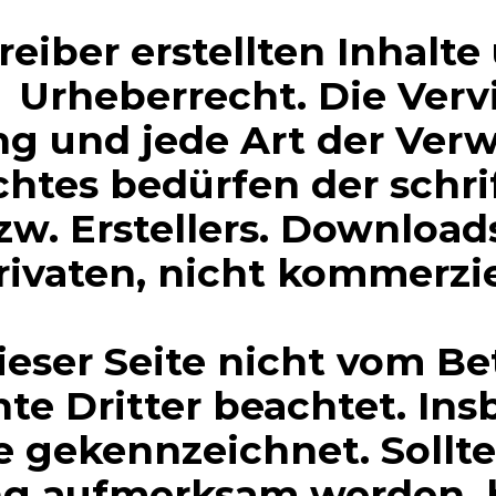
reiber erstellten Inhalt
Urheberrecht. Die Vervi
ng und jede Art der Ver
htes bedürfen der schr
zw. Erstellers. Download
privaten, nicht kommerz
ieser Seite nicht vom Be
te Dritter beachtet. In
he gekennzeichnet. Sollt
ng aufmerksam werden, b