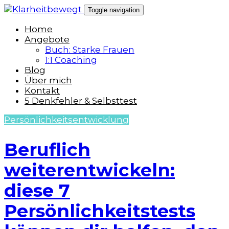
Skip
Toggle navigation
to
content
Home
Angebote
Buch: Starke Frauen
1:1 Coaching
Blog
Über mich
Kontakt
5 Denkfehler & Selbsttest
Persönlichkeitsentwicklung
Beruflich
weiterentwickeln:
diese 7
Persönlichkeitstests