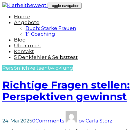
Skip
Toggle navigation
to
content
Home
Angebote
Buch: Starke Frauen
1:1 Coaching
Blog
Über mich
Kontakt
5 Denkfehler & Selbsttest
Persönlichkeitsentwicklung
Richtige Fragen stelle
Perspektiven gewinnst
24. Mai 2025
0
Comments
by
Carla Storz