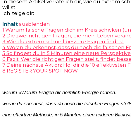
In diesem Artikel verrate ich dir, wie du extrem s
willst.
Ich zeige dir:
Inhalt
ausblenden
1
Warum falsche Fragen dich im Kreis schicken (u
2
Die zwei richtigen Fragen, die mein Leben verän
3
Wie du extrem schnell bessere Fragen findest
4
Woran du erkennst, dass du noch die falschen Fr
5
So findest du in 5 Minuten eine neue Perspektiv
6
Fazit: Wer die richtigen Fragen stellt, findet bes
7
Deine nächste Aktion: Hol dir die 10 effektivsten
8
REGISTER YOUR SPOT NOW
warum «Warum-Fragen dir heimlich Energie rauben.
woran du erkennst, dass du noch die falschen Fragen stells
eine effektive Methode, in 5 Minuten einen anderen Blick